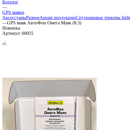
Каталог
—
GPS маяки
Аксессуары
Разное
Архив продукции
Спутниковые трекеры Irid
—
GPS маяк АвтоФон Омега Маяк (8.3)
Новинка
Артикул:
00055